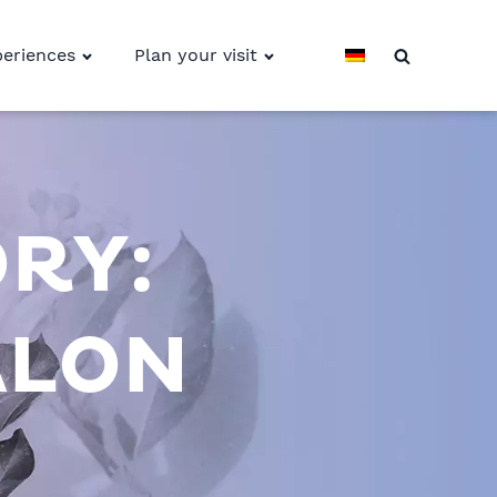
eriences
Plan your visit
RY:
ALON