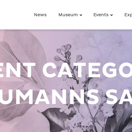
News
Museum
Events
Exp
ENT CATEGO
UMANNS S