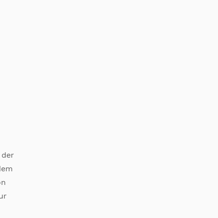
 der
 dem
on
ur