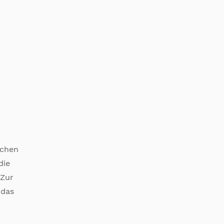
ichen
die
 Zur
 das