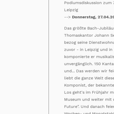
Podiumsdiskussion zum 3
Leipzig
-->
Donnerstag, 27.04.20
Das größte Bach-Jubiläu
Thomaskantor Johann Seb
bezog seine Dienstwohn
zuvor - in Leipzig und i
komponierte er musikal
unvergänglich. 150 Kant
und... Das werden wir fe
liebt die ganze Welt die
Komponist, der bekanntes
Los geht's im Frühjahr 
Museum und weiter mit 
Future". Und danach feie
Wochen- und Monatstakt 