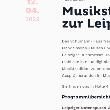
12.
Musiks
04.
2023
zur Le
Das Schumann-Haus freu
Mendelssohn-Hauses und
Leipziger Buchmesse! Dor
Einblicke in neue digita
Musiktradition zu entdec
Gesprächsrunden im Musi
Sie finden uns in Halle 
Programmübersicht 
Leipziger Notenspuren-