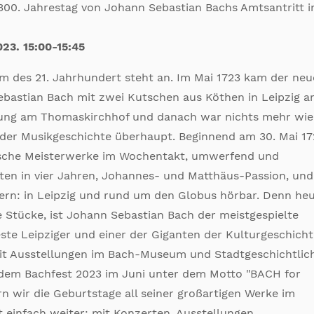
00. Jahrestag von Johann Sebastian Bachs Amtsantritt i
23. 15:00-15:45
m des 21. Jahrhundert steht an. Im Mai 1723 kam der neu
astian Bach mit zwei Kutschen aus Köthen in Leipzig an
ung am Thomaskirchhof und danach war nichts mehr wie
n der Musikgeschichte überhaupt. Beginnend am 30. Mai 17
ische Meisterwerke im Wochentakt, umwerfend und
aten in vier Jahren, Johannes- und Matthäus-Passion, un
iern: in Leipzig und rund um den Globus hörbar. Denn he
se Stücke, ist Johann Sebastian Bach der meistgespielte
te Leipziger und einer der Giganten der Kulturgeschicht
mit Ausstellungen im Bach-Museum und Stadtgeschichtlic
dem Bachfest 2023 im Juni unter dem Motto "BACH for
rn wir die Geburtstage all seiner großartigen Werke im
einfach weiter: mit Konzerten, Ausstellungen,