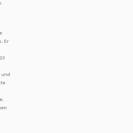
n
e
. Er
23
d und
ute
e.
hen