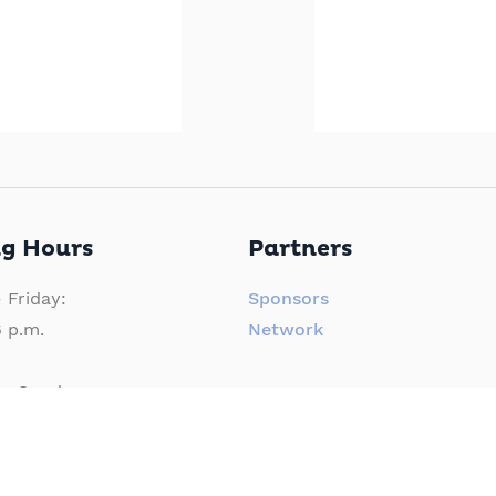
g Hours
Partners
 Friday:
Sponsors
6 p.m.
Network
 – Sunday:
 6 p.m.
Press
Press material