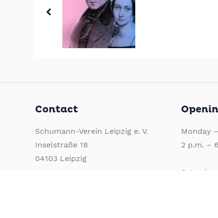
Contact
Openin
Schumann-Verein Leipzig e. V.
Monday –
Inselstraße 18
2 p.m. – 
04103 Leipzig
Saturday
Phone:
+49 341 39 39 2191
10 a.m. –
E-Mail:
info@schumannhaus.de