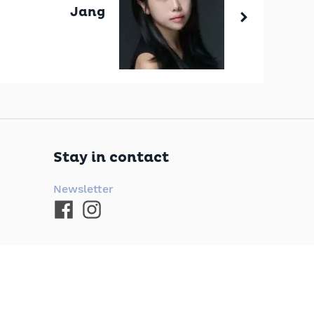
Jang
Stay in contact
Newsletter
Donation account
Schumann-Verein Leipzig e. V.