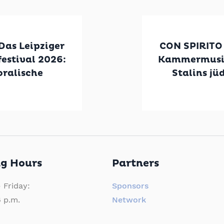
Das Leipziger
CON SPIRITO 
stival 2026:
Kammermusik
oralische
Stalins jü
g Hours
Partners
 Friday:
Sponsors
6 p.m.
Network