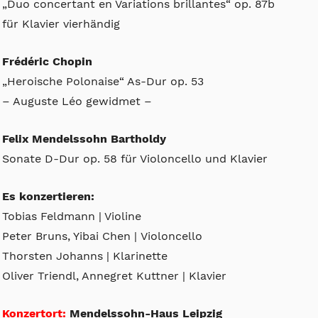
„Duo concertant en Variations brillantes“ op. 87b
für Klavier vierhändig
Frédéric Chopin
„Heroische Polonaise“ As-Dur op. 53
– Auguste Léo gewidmet –
Felix Mendelssohn Bartholdy
Sonate D-Dur op. 58 für Violoncello und Klavier
Es konzertieren:
Tobias Feldmann | Violine
Peter Bruns, Yibai Chen | Violoncello
Thorsten Johanns | Klarinette
Oliver Triendl, Annegret Kuttner | Klavier
Konzertort:
Mendelssohn-Haus Leipzig