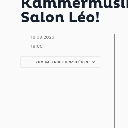
Kammermusikf
Salon Léo!
18.09.2026
19:00
ZUM KALENDER HINZUFÜGEN
ICS herunterladen
Google Kalender
iCalendar
Office 365
Outlook Live